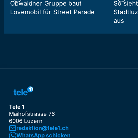
Obwaldner Gruppe baut
So sieh
Lovemobil für Street Parade
Stadtlu
aus
Tele 1
Maihofstrasse 76
6006 Luzern
redaktion@tele1.ch
WhatsApp schicken