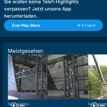
Sie wollen keine Tele1-Highlights
verpassen? Jetzt unsere App
herunterladen.
Zum Play Store
★ 4.7 von 5
Meistgesehen
Nachrichten
Nachricht
3 Min
3 Min