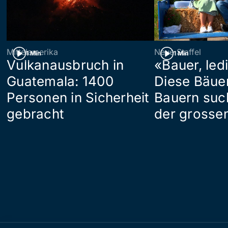
Mittelamerika
Neue Staffel
1 Min
1 Min
Vulkanausbruch in
«Bauer, led
Guatemala: 1400
Diese Bäue
Personen in Sicherheit
Bauern suc
gebracht
der grosse