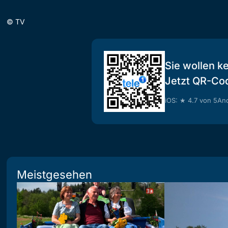
©
TV
Sie wollen k
Jetzt QR-Co
iOS: ★ 4.7 von 5
And
Meistgesehen