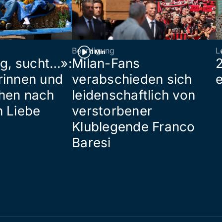
Beerdigung
L
1 Min
ig, sucht…»:
Milan-Fans
rinnen und
verabschieden sich
hen nach
leidenschaftlich von
n Liebe
verstorbener
Klublegende Franco
Baresi