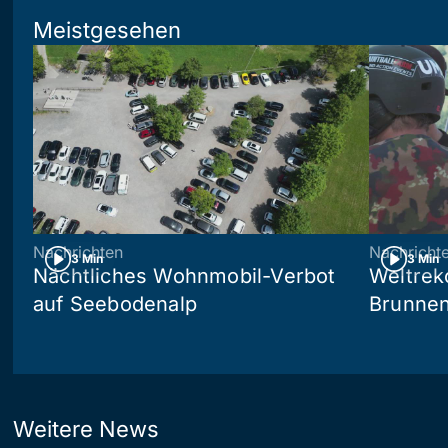
Meistgesehen
Nachrichten
Nachricht
3 Min
3 Min
Nächtliches Wohnmobil-Verbot
Weltrek
auf Seebodenalp
Brunne
Weitere News