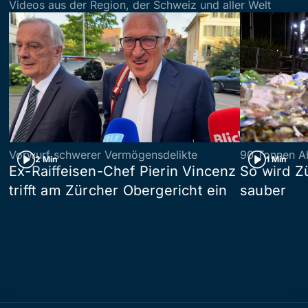
Videos aus der Region, der Schweiz und aller Welt
Vorwurf schwerer Vermögensdelikte
90 Tonnen Ab
2 Min
1 Min
Ex-Raiffeisen-Chef Pierin Vincenz
So wird Z
trifft am Zürcher Obergericht ein
sauber