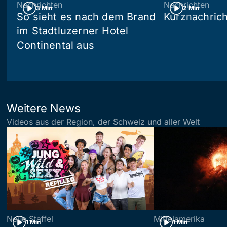
Nachrichten
Nachrichten
3 Min
2 Min
So sieht es nach dem Brand
Kurznachric
im Stadtluzerner Hotel
Continental aus
Weitere News
Videos aus der Region, der Schweiz und aller Welt
Neue Staffel
Mittelamerika
1 Min
1 Min