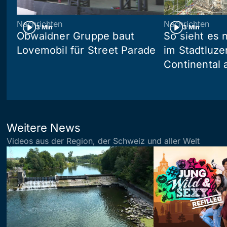
Nachrichten
Nachrichten
3 Min
3 Min
Obwaldner Gruppe baut
So sieht es
Lovemobil für Street Parade
im Stadtluze
Continental 
Weitere News
Videos aus der Region, der Schweiz und aller Welt