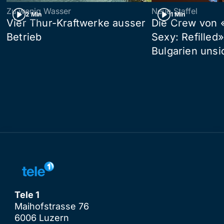
Zu wenig Wasser
Neue Staffel
2 Min
1 Min
Vier Thur-Kraftwerke ausser
Die Crew von 
Betrieb
Sexy: Refilled
Bulgarien unsi
Tele 1
Maihofstrasse 76
6006 Luzern