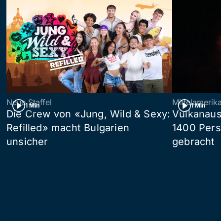
Neue Staffel
Mittelamerik
1 Min
1 Min
Die Crew von «Jung, Wild & Sexy:
Vulkanaus
Refilled» macht Bulgarien
1400 Pers
unsicher
gebracht