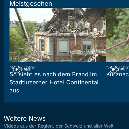
Meistgesehen
Nachrichten
Nachricht
3 Min
2 Min
So sieht es nach dem Brand im
Kurznac
Stadtluzerner Hotel Continental
aus
Weitere News
Videos aus der Region, der Schweiz und aller Welt