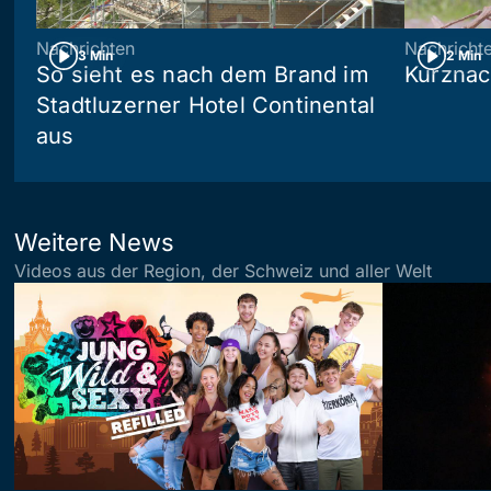
Nachrichten
Nachricht
3 Min
2 Min
So sieht es nach dem Brand im
Kurznac
Stadtluzerner Hotel Continental
aus
Weitere News
Videos aus der Region, der Schweiz und aller Welt