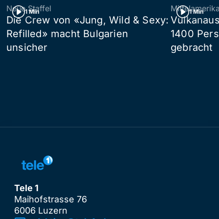
Neue Staffel
Mittelamerik
1 Min
1 Min
Die Crew von «Jung, Wild & Sexy:
Vulkanaus
Refilled» macht Bulgarien
1400 Pers
unsicher
gebracht
Tele 1
Maihofstrasse 76
6006 Luzern