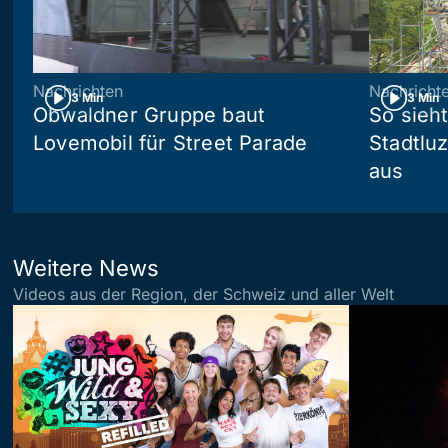
Nachrichten
Nachricht
3 Min
3 Min
Obwaldner Gruppe baut
So sieh
Lovemobil für Street Parade
Stadtlu
aus
Weitere News
Videos aus der Region, der Schweiz und aller Welt