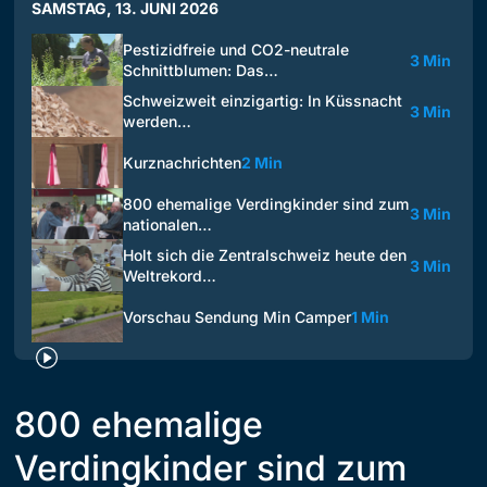
SAMSTAG, 13. JUNI 2026
Pestizidfreie und CO2-neutrale
3 Min
Schnittblumen: Das…
Schweizweit einzigartig: In Küssnacht
3 Min
werden…
Kurznachrichten
2 Min
800 ehemalige Verdingkinder sind zum
3 Min
nationalen…
Holt sich die Zentralschweiz heute den
3 Min
Weltrekord…
Vorschau Sendung Min Camper
1 Min
800 ehemalige
Verdingkinder sind zum