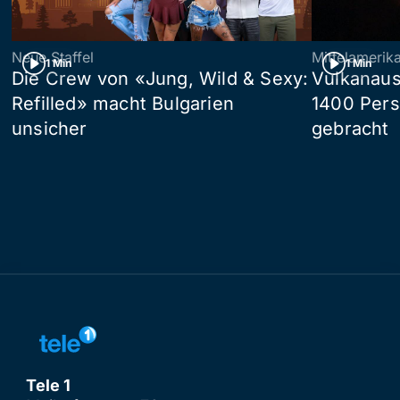
Neue Staffel
Mittelamerik
1 Min
1 Min
Die Crew von «Jung, Wild & Sexy:
Vulkanaus
Refilled» macht Bulgarien
1400 Pers
unsicher
gebracht
Tele 1