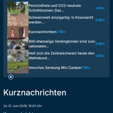
Pestizidfreie und CO2-neutrale
3 Min
Schnittblumen: Das…
Schweizweit einzigartig: In Küssnacht
3 Min
werden…
Kurznachrichten
2 Min
800 ehemalige Verdingkinder sind zum
3 Min
nationalen…
Holt sich die Zentralschweiz heute den
3 Min
Weltrekord…
Vorschau Sendung Min Camper
1 Min
Kurznachrichten
Sa 13. Juni 2026, 16.00 Uhr