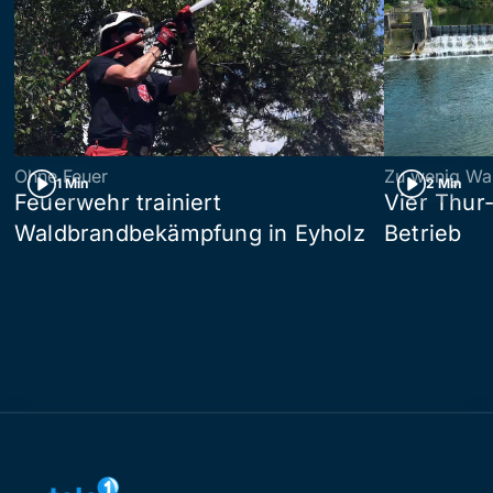
Ohne Feuer
Zu wenig Wa
1 Min
2 Min
Feuerwehr trainiert
Vier Thur
Waldbrandbekämpfung in Eyholz
Betrieb