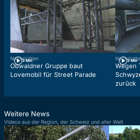
Nachrichten
Nachricht
3 Min
3 Min
Obwaldner Gruppe baut
Wegen T
Lovemobil für Street Parade
Schwyzer
zurück
Weitere News
Videos aus der Region, der Schweiz und aller Welt