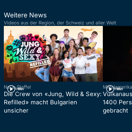
Weitere News
Videos aus der Region, der Schweiz und aller Welt
Neue Staffel
Mittelamerik
1 Min
1 Min
Die Crew von «Jung, Wild & Sexy:
Vulkanaus
Refilled» macht Bulgarien
1400 Pers
unsicher
gebracht