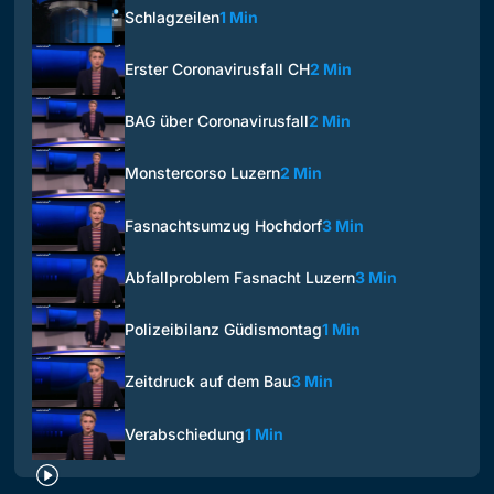
Schlagzeilen
1 Min
Erster Coronavirusfall CH
2 Min
BAG über Coronavirusfall
2 Min
Monstercorso Luzern
2 Min
Fasnachtsumzug Hochdorf
3 Min
Abfallproblem Fasnacht Luzern
3 Min
Polizeibilanz Güdismontag
1 Min
Zeitdruck auf dem Bau
3 Min
Verabschiedung
1 Min