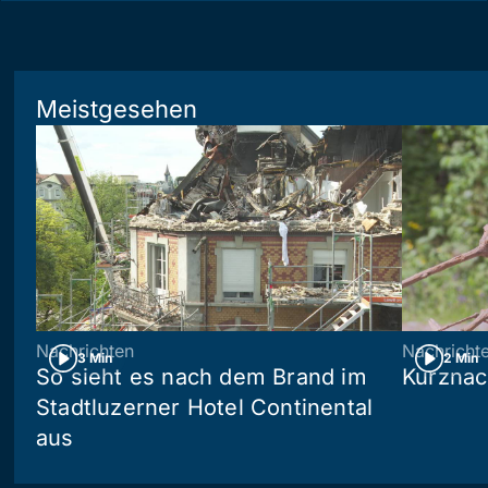
Meistgesehen
Nachrichten
Nachricht
3 Min
2 Min
So sieht es nach dem Brand im
Kurznac
Stadtluzerner Hotel Continental
aus