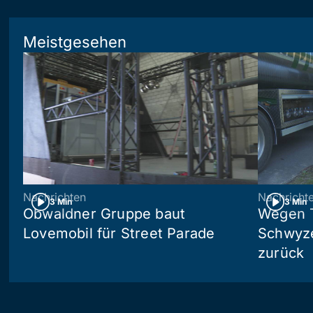
Meistgesehen
Nachrichten
Nachricht
3 Min
3 Min
Obwaldner Gruppe baut
Wegen T
Lovemobil für Street Parade
Schwyzer
zurück