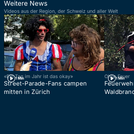
Weitere News
Videos aus der Region, der Schweiz und aller Welt
«Ein Tag im Jahr ist das okay»
Ohne Feuer
1 Min
1 Min
Street-Parade-Fans campen
Feuerwehr 
mitten in Zürich
Waldbrand