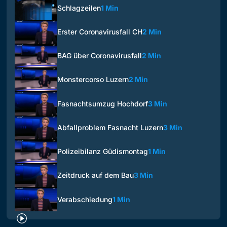
Schlagzeilen
1 Min
Erster Coronavirusfall CH
2 Min
BAG über Coronavirusfall
2 Min
Monstercorso Luzern
2 Min
Fasnachtsumzug Hochdorf
3 Min
Abfallproblem Fasnacht Luzern
3 Min
Polizeibilanz Güdismontag
1 Min
Zeitdruck auf dem Bau
3 Min
Verabschiedung
1 Min