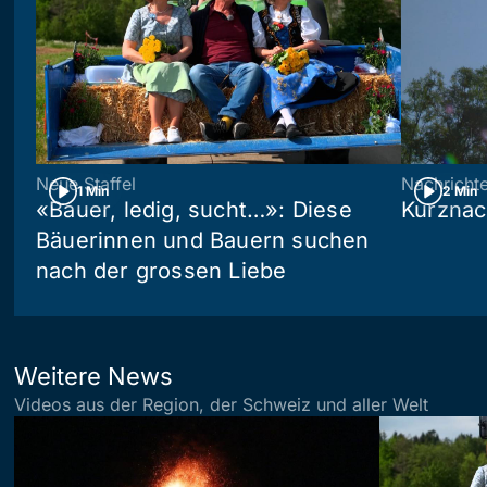
Neue Staffel
Nachricht
1 Min
2 Min
«Bauer, ledig, sucht…»: Diese
Kurznac
Bäuerinnen und Bauern suchen
nach der grossen Liebe
Weitere News
Videos aus der Region, der Schweiz und aller Welt