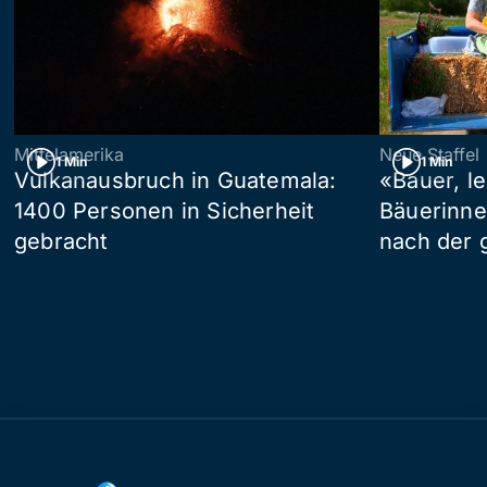
Mittelamerika
Neue Staffel
1 Min
1 Min
Vulkanausbruch in Guatemala:
«Bauer, l
1400 Personen in Sicherheit
Bäuerinne
gebracht
nach der 