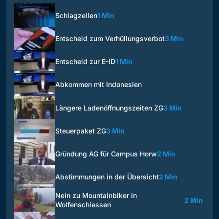
Schlagzeilen
1 Min
Entscheid zum Verhüllungsverbot
3 Min
Entscheid zur E-ID
1 Min
Abkommen mit Indonesien
Längere Ladenöffnungszeiten ZG
3 Min
Steuerpaket ZG
3 Min
Gründung AG für Campus Horw
2 Min
Abstimmungen in der Übersicht
2 Min
Nein zu Mountainbiker in
2 Min
Wolfenschiessen