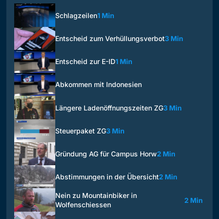
Schlagzeilen
1 Min
Entscheid zum Verhüllungsverbot
3 Min
Entscheid zur E-ID
1 Min
Abkommen mit Indonesien
Längere Ladenöffnungszeiten ZG
3 Min
Steuerpaket ZG
3 Min
Gründung AG für Campus Horw
2 Min
Abstimmungen in der Übersicht
2 Min
Nein zu Mountainbiker in
2 Min
Wolfenschiessen