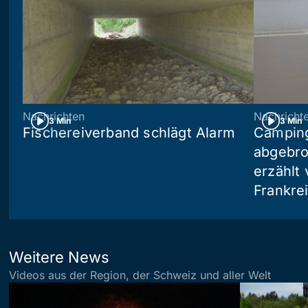
Nachrichten
Nachricht
3 Min
3 Min
Fischereiverband schlägt Alarm
Camping
abgebro
erzählt 
Frankre
Weitere News
Videos aus der Region, der Schweiz und aller Welt