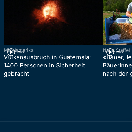
Mittelamerika
Neue Staffel
1 Min
1 Min
Vulkanausbruch in Guatemala:
«Bauer, l
1400 Personen in Sicherheit
Bäuerinne
gebracht
nach der 