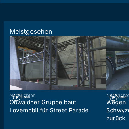
Meistgesehen
Nachrichten
Nachricht
3 Min
3 Min
Obwaldner Gruppe baut
Wegen T
Lovemobil für Street Parade
Schwyzer
zurück