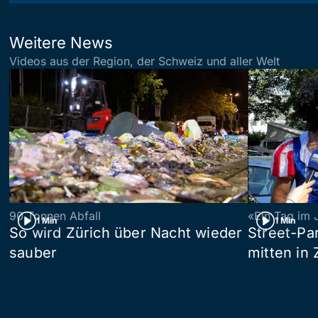
Weitere News
Videos aus der Region, der Schweiz und aller Welt
90 Tonnen Abfall
«Ein Tag im 
1 Min
1 Min
So wird Zürich über Nacht wieder
Street-P
sauber
mitten in 