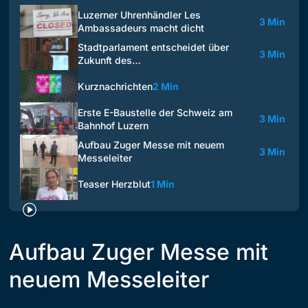
Luzerner Uhrenhändler Les
3 Min
Ambassadeurs macht dicht
Stadtparlament entscheidet über
3 Min
Zukunft des…
Kurznachrichten
2 Min
Erste E-Baustelle der Schweiz am
3 Min
Bahnhof Luzern
Aufbau Zuger Messe mit neuem
3 Min
Messeleiter
Teaser Herzblut
1 Min
Aufbau Zuger Messe mit
neuem Messeleiter