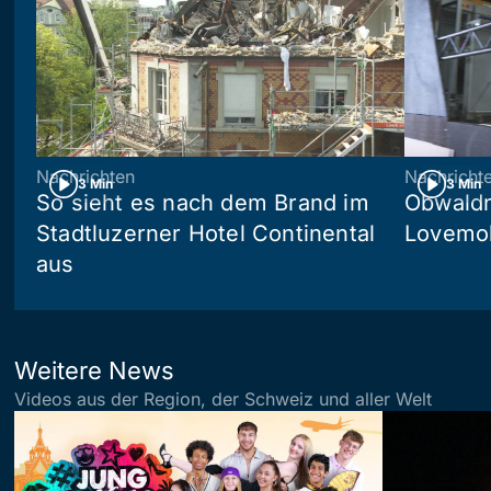
Nachrichten
Nachricht
3 Min
3 Min
So sieht es nach dem Brand im
Obwaldn
Stadtluzerner Hotel Continental
Lovemob
aus
Weitere News
Videos aus der Region, der Schweiz und aller Welt