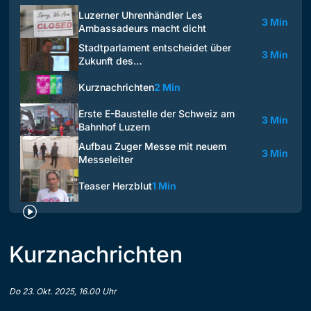
Luzerner Uhrenhändler Les
3 Min
Ambassadeurs macht dicht
Stadtparlament entscheidet über
3 Min
Zukunft des…
Kurznachrichten
2 Min
Erste E-Baustelle der Schweiz am
3 Min
Bahnhof Luzern
Aufbau Zuger Messe mit neuem
3 Min
Messeleiter
Teaser Herzblut
1 Min
Kurznachrichten
Do 23. Okt. 2025, 16.00 Uhr