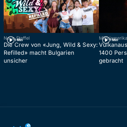
Neue Staffel
Mittelamerik
1 Min
1 Min
Die Crew von «Jung, Wild & Sexy:
Vulkanaus
Refilled» macht Bulgarien
1400 Pers
unsicher
gebracht