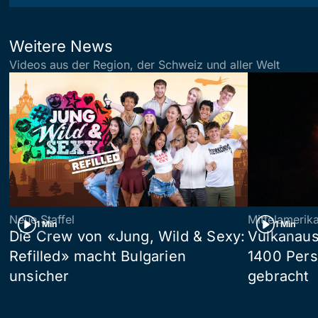
Weitere News
Videos aus der Region, der Schweiz und aller Welt
Neue Staffel
Mittelamerik
1 Min
1 Min
Die Crew von «Jung, Wild & Sexy:
Vulkanaus
Refilled» macht Bulgarien
1400 Pers
unsicher
gebracht