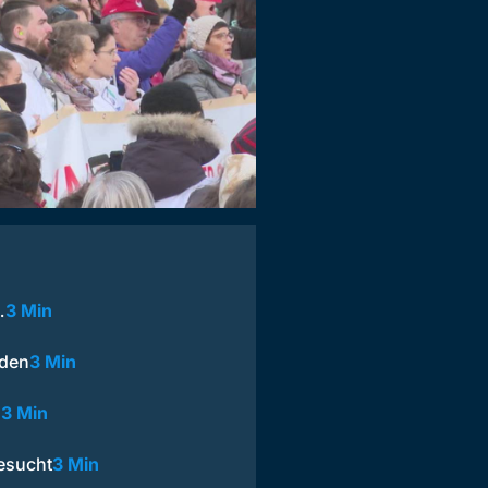
…
3 Min
eden
3 Min
…
3 Min
gesucht
3 Min