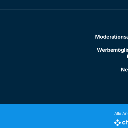
Moderations
Werbemögli
Ne
Alle A