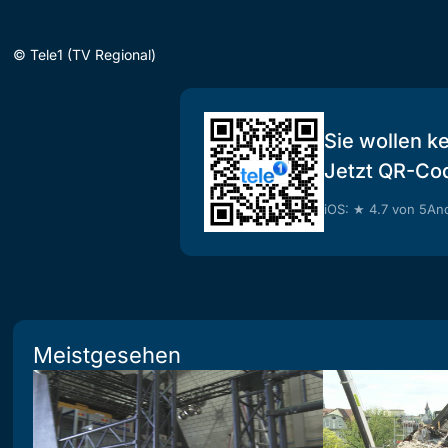
©
Tele1 (TV Regional)
Sie wollen k
Jetzt QR-Co
iOS: ★ 4.7 von 5
And
Meistgesehen