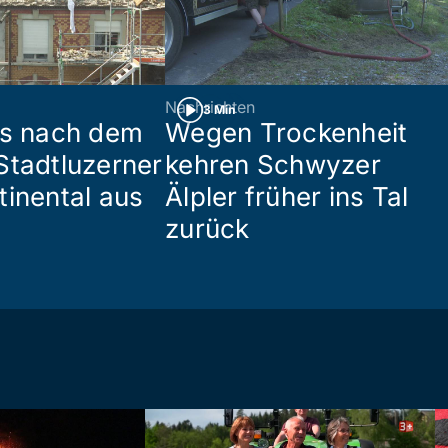
Nachrichten
3 Min
es nach dem
Wegen Trockenheit
Stadtluzerner
kehren Schwyzer
tinental aus
Älpler früher ins Tal
zurück