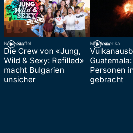
Neue Staffel
Mittelamerika
1 Min
1 Min
Die Crew von «Jung,
Vulkanausb
Wild & Sexy: Refilled»
Guatemala:
macht Bulgarien
Personen in
unsicher
gebracht