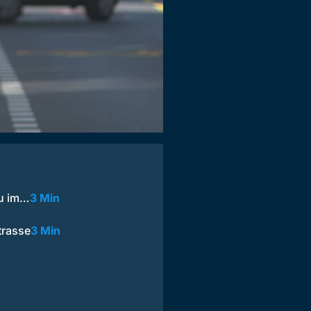
au im…
3 Min
trasse
3 Min