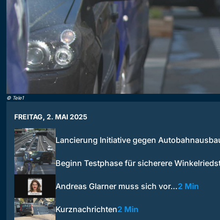
©
Tele1
FREITAG, 2. MAI 2025
Lancierung Initiative gegen Autobahnausb
Beginn Testphase für sicherere Winkelrieds
Andreas Glarner muss sich vor…
2 Min
Kurznachrichten
2 Min