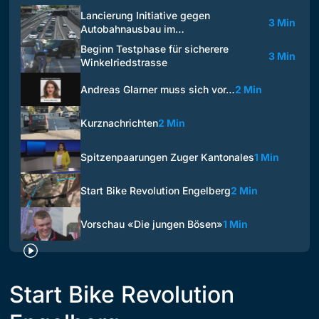
Lancierung Initiative gegen
3 Min
Autobahnausbau im…
Beginn Testphase für sicherere
3 Min
Winkelriedstrasse
Andreas Glarner muss sich vor…
2 Min
Kurznachrichten
2 Min
Spitzenpaarungen Zuger Kantonales
1 Min
Start Bike Revolution Engelberg
2 Min
Vorschau «Die jungen Bösen»
1 Min
Start Bike Revolution