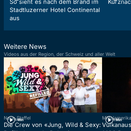
So sieht es nach dem Brand im
Kurznac
Stadtluzerner Hotel Continental
aus
Weitere News
Videos aus der Region, der Schweiz und aller Welt
Neue Staffel
Mittelamerik
1 Min
1 Min
Die Crew von «Jung, Wild & Sexy:
Vulkanaus