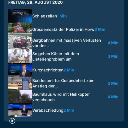
FREITAG, 28. AUGUST 2020
Schlagzeilen
1 Min
Grosseinsatz der Polizei in Horw
2 Min
Bergbahnen mit massiven Verlusten
4 Min
vor der…
So gehen Käser mit dem
3 Min
Listerienproblem um
Kurznachrichten
2 Min
Bundesamt für Gesundeheit zum
3 Min
Anstieg der…
Baumhaus wird mit Helikopter
4 Min
verschoben
Verabschiedung
2 Min