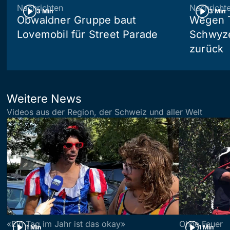
Nachrichten
Nachricht
3 Min
3 Min
Obwaldner Gruppe baut
Wegen T
Lovemobil für Street Parade
Schwyzer
zurück
Weitere News
Videos aus der Region, der Schweiz und aller Welt
«Ein Tag im Jahr ist das okay»
Ohne Feuer
1 Min
1 Min