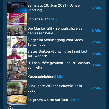
Samstag, 26. Juni 2021 - Ganze
16 Min
Sendung
Schlagzeilen
1 Min
Die Maske fällt - Zentralschweizer
3 Min
geniessen neue…
Sieger im Schlussgang vom Stoos-
2 Min
Schwinget
Erstes Spitzen-Schwingfest seit fast
3 Min
100 Wochen
IT-Fachkräfte gesucht - neuer Campus
3 Min
soll helfen
Kurznachrichten
2 Min
Bünzligste WG der Schweiz ist in
2 Min
Luzern
So geht's weiter auf Tele 1
2 Min