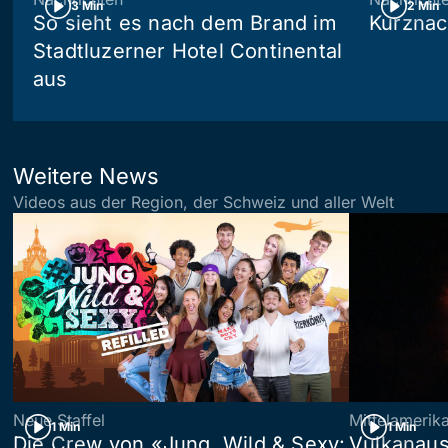
3 Min
2 Min
So sieht es nach dem Brand im
Kurznac
Stadtluzerner Hotel Continental
aus
Weitere News
Videos aus der Region, der Schweiz und aller Welt
Neue Staffel
Mittelamerik
1 Min
1 Min
Die Crew von «Jung, Wild & Sexy:
Vulkanaus