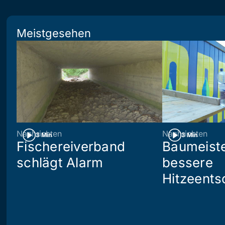
Meistgesehen
Nachrichten
Nachrichten
3 Min
3 Min
Fischereiverband
Baumeiste
schlägt Alarm
bessere
Hitzeents