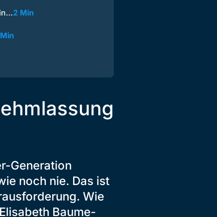
 in…
2 Min
 Min
rnehmlassung
r-Generation
ie noch nie. Das ist
erausforderung. Wie
t Elisabeth Baume-