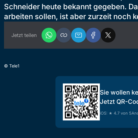
Schneider heute bekannt gegeben. Das
arbeiten sollen, ist aber zurzeit noch 
Jetzt teilen
©
Tele1
Sie wollen k
Jetzt QR-Co
iOS: ★ 4.7 von 5
And