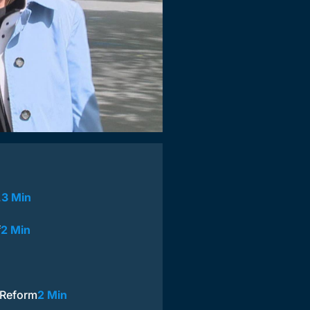
…
3 Min
f
2 Min
-Reform
2 Min