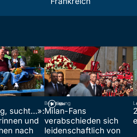
Frankreich
Beerdigung
L
1 Min
ig, sucht…»:
Milan-Fans
rinnen und
verabschieden sich
hen nach
leidenschaftlich von