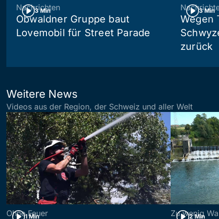
Nachrichten
Nachricht
3 Min
3 Min
Obwaldner Gruppe baut
Wegen T
Lovemobil für Street Parade
Schwyzer
zurück
Weitere News
Videos aus der Region, der Schweiz und aller Welt
Ohne Feuer
Zu wenig Wa
1 Min
2 Min