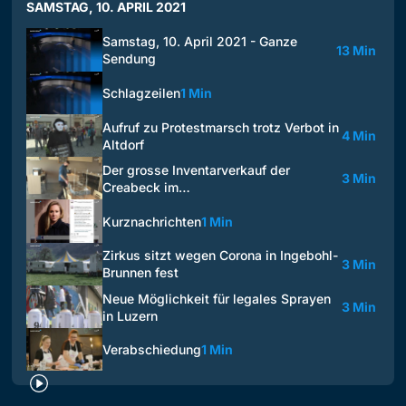
SAMSTAG, 10. APRIL 2021
Samstag, 10. April 2021 - Ganze
13 Min
Sendung
Schlagzeilen
1 Min
Aufruf zu Protestmarsch trotz Verbot in
4 Min
Altdorf
Der grosse Inventarverkauf der
3 Min
Creabeck im…
Kurznachrichten
1 Min
Zirkus sitzt wegen Corona in Ingebohl-
3 Min
Brunnen fest
Neue Möglichkeit für legales Sprayen
3 Min
in Luzern
Verabschiedung
1 Min