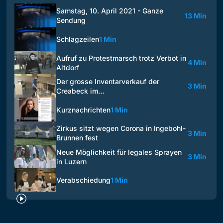
Samstag, 10. April 2021 - Ganze
13 Min
Sendung
Schlagzeilen
1 Min
Aufruf zu Protestmarsch trotz Verbot in
4 Min
Altdorf
Der grosse Inventarverkauf der
3 Min
Creabeck im…
Kurznachrichten
1 Min
Zirkus sitzt wegen Corona in Ingebohl-
3 Min
Brunnen fest
Neue Möglichkeit für legales Sprayen
3 Min
in Luzern
Verabschiedung
1 Min