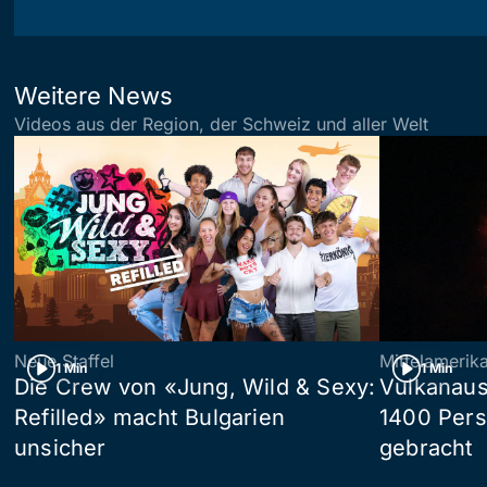
Weitere News
Videos aus der Region, der Schweiz und aller Welt
Neue Staffel
Mittelamerik
1 Min
1 Min
Die Crew von «Jung, Wild & Sexy:
Vulkanaus
Refilled» macht Bulgarien
1400 Pers
unsicher
gebracht