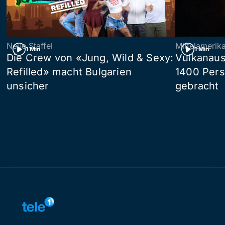
Neue Staffel
Mittelamerik
1 Min
1 Min
Die Crew von «Jung, Wild & Sexy:
Vulkanaus
Refilled» macht Bulgarien
1400 Pers
unsicher
gebracht