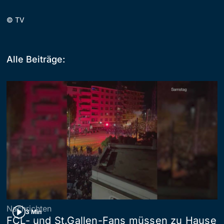
©
TV
Alle Beiträge:
Nachrichten
3 Min
FCL- und St.Gallen-Fans müssen zu Hause