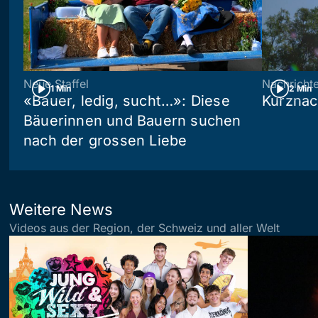
Neue Staffel
Nachricht
1 Min
2 Min
«Bauer, ledig, sucht…»: Diese
Kurznac
Bäuerinnen und Bauern suchen
nach der grossen Liebe
Weitere News
Videos aus der Region, der Schweiz und aller Welt