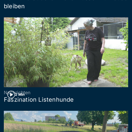
bleiben
Nachrichten
2 Min
Faszination Listenhunde