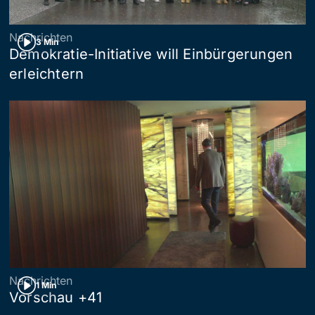
Nachrichten
3 Min
Demokratie-Initiative will Einbürgerungen
erleichtern
Nachrichten
1 Min
Vorschau +41