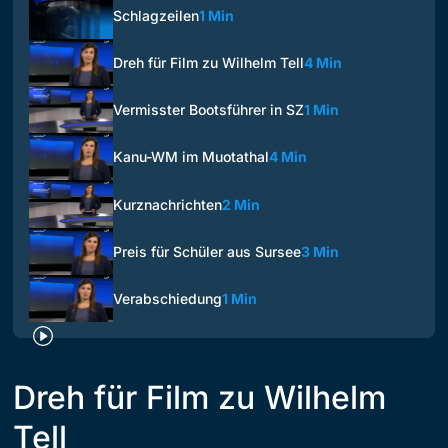
Schlagzeilen
1 Min
Dreh für Film zu Wilhelm Tell
4 Min
Vermisster Bootsführer in SZ
1 Min
Kanu-WM im Muotathal
4 Min
Kurznachrichten
2 Min
Preis für Schüler aus Sursee
3 Min
Verabschiedung
1 Min
Dreh für Film zu Wilhelm
Tell