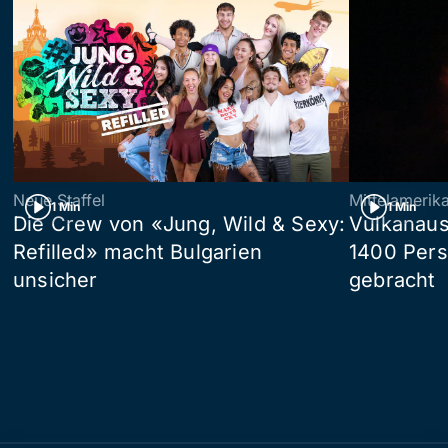
Neue Staffel
Mittelamerik
1 Min
1 Min
Die Crew von «Jung, Wild & Sexy:
Vulkanaus
Refilled» macht Bulgarien
1400 Pers
unsicher
gebracht