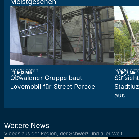
Meistgesehen
Nachrichten
Nachricht
3 Min
3 Min
Obwaldner Gruppe baut
So sieh
Lovemobil für Street Parade
Stadtlu
aus
Weitere News
Videos aus der Region, der Schweiz und aller Welt