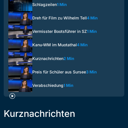
Schlagzeilen
1 Min
Dreh für Film zu Wilhelm Tell
4 Min
Vermisster Bootsführer in SZ
1 Min
Kanu-WM im Muotathal
4 Min
Kurznachrichten
2 Min
Preis für Schüler aus Sursee
3 Min
Verabschiedung
1 Min
Kurznachrichten