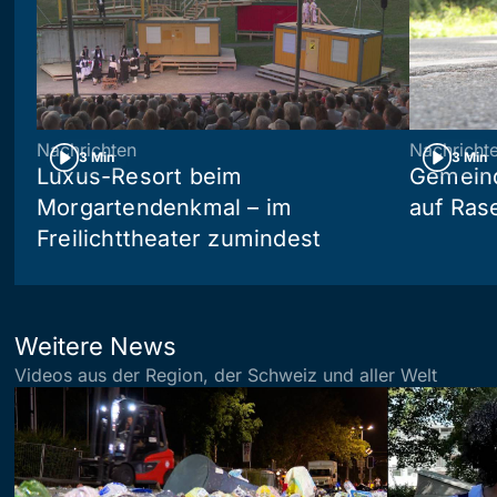
Nachrichten
Nachricht
3 Min
3 Min
Luxus-Resort beim
Gemein
Morgartendenkmal – im
auf Ras
Freilichttheater zumindest
Weitere News
Videos aus der Region, der Schweiz und aller Welt