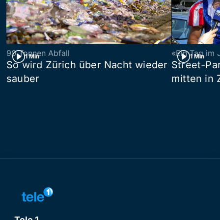
90 Tonnen Abfall
«Ein Tag im 
1 Min
1 Min
So wird Zürich über Nacht wieder
Street-P
sauber
mitten in 
Tele 1