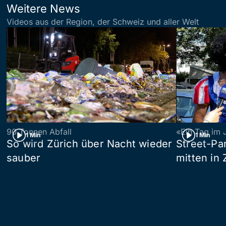
Weitere News
Videos aus der Region, der Schweiz und aller Welt
90 Tonnen Abfall
«Ein Tag im 
1 Min
1 Min
So wird Zürich über Nacht wieder
Street-P
sauber
mitten in 