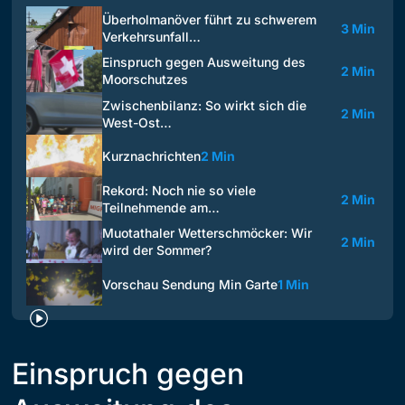
Überholmanöver führt zu schwerem
3 Min
Verkehrsunfall…
Einspruch gegen Ausweitung des
2 Min
Moorschutzes
Zwischenbilanz: So wirkt sich die
2 Min
West-Ost…
Kurznachrichten
2 Min
Rekord: Noch nie so viele
2 Min
Teilnehmende am…
Muotathaler Wetterschmöcker: Wir
2 Min
wird der Sommer?
Vorschau Sendung Min Garte
1 Min
Einspruch gegen