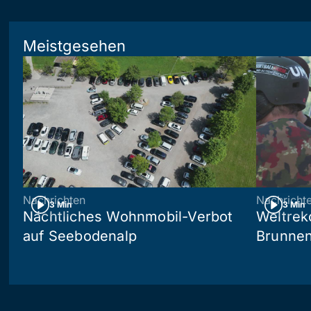
Meistgesehen
Nachrichten
Nachricht
3 Min
3 Min
Nächtliches Wohnmobil-Verbot
Weltrek
auf Seebodenalp
Brunne