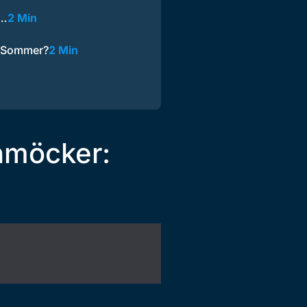
m…
2 Min
r Sommer?
2 Min
hmöcker: