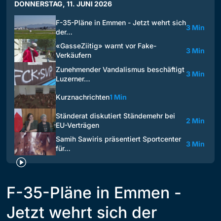
DONNERSTAG, 11. JUNI 2026
F-35-Pläne in Emmen - Jetzt wehrt sich
3 Min
der…
«GasseZiitig» warnt vor Fake-
3 Min
Verkäufern
Zunehmender Vandalismus beschäftigt
3 Min
Luzerner…
Kurznachrichten
1 Min
Ständerat diskutiert Ständemehr bei
2 Min
EU-Verträgen
Samih Sawiris präsentiert Sportcenter
3 Min
für…
F-35-Pläne in Emmen -
Jetzt wehrt sich der