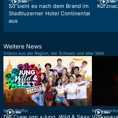
3 Min
2 Min
So sieht es nach dem Brand im
Kurznac
Stadtluzerner Hotel Continental
aus
Weitere News
Videos aus der Region, der Schweiz und aller Welt
Neue Staffel
Mittelamerik
1 Min
1 Min
Die Crew von «Jung, Wild & Sexy:
Vulkanaus