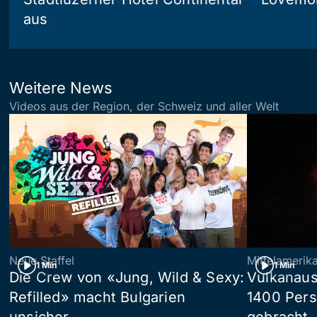
aus
Weitere News
Videos aus der Region, der Schweiz und aller Welt
Neue Staffel
Mittelamerik
1 Min
1 Min
Die Crew von «Jung, Wild & Sexy:
Vulkanaus
Refilled» macht Bulgarien
1400 Pers
unsicher
gebracht