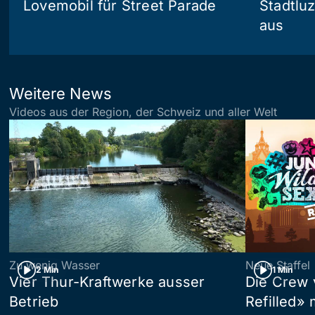
Lovemobil für Street Parade
Stadtlu
aus
Weitere News
Videos aus der Region, der Schweiz und aller Welt
Zu wenig Wasser
Neue Staffel
2 Min
1 Min
Vier Thur-Kraftwerke ausser
Die Crew 
Betrieb
Refilled»