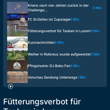
Kriens nach vier Jahren zurück in der
3 Min
Challenge…
FC St.Gallen ist Cupsieger
1 Min
Fütterungsverbot für Tauben in Luzern
3 Min
Kurznachrichten
2 Min
Weiher in Rotkreuz wurde aufgewertet
3 Min
Pfingstserie: DJ Bobo Fan
3 Min
Vorschau Sendung Unterwegs
1 Min
Fütterungsverbot für