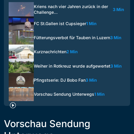
Kriens nach vier Jahren zurück in der
3 Min
Challenge…
FC St.Gallen ist Cupsieger
1 Min
Fütterungsverbot für Tauben in Luzern
3 Min
Kurznachrichten
2 Min
Weiher in Rotkreuz wurde aufgewertet
3 Min
Pfingstserie: DJ Bobo Fan
3 Min
Vorschau Sendung Unterwegs
1 Min
Vorschau Sendung