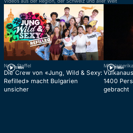
Videos aus der Region, der Schweiz und aller Welt
Neue Staffel
Mittelamerik
1 Min
1 Min
Die Crew von «Jung, Wild & Sexy:
Vulkanaus
Refilled» macht Bulgarien
1400 Pers
unsicher
gebracht