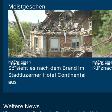
Meistgesehen
Nachrichten
Nachricht
3 Min
2 Min
So sieht es nach dem Brand im
Kurznac
Stadtluzerner Hotel Continental
aus
Weitere News