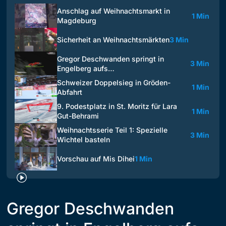
Anschlag auf Weihnachtsmarkt in
1 Min
Magdeburg
Sicherheit an Weihnachtsmärkten
3 Min
Gregor Deschwanden springt in
3 Min
Engelberg aufs…
Schweizer Doppelsieg in Gröden-
1 Min
Abfahrt
9. Podestplatz in St. Moritz für Lara
1 Min
Gut-Behrami
Weihnachtsserie Teil 1: Spezielle
3 Min
Wichtel basteln
Vorschau auf Mis Dihei
1 Min
Gregor Deschwanden