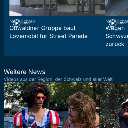
Nachrichten
Nachricht
3 Min
3 Min
Obwaldner Gruppe baut
Wegen T
Lovemobil für Street Parade
Schwyzer
zurück
Weitere News
Videos aus der Region, der Schweiz und aller Welt