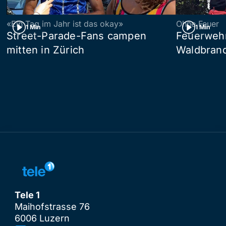
«Ein Tag im Jahr ist das okay»
Ohne Feuer
1 Min
1 Min
Street-Parade-Fans campen
Feuerwehr 
mitten in Zürich
Waldbrand
Tele 1
Maihofstrasse 76
6006 Luzern