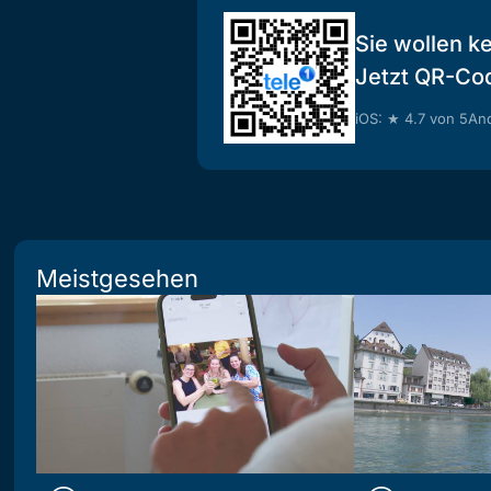
Sie wollen k
Jetzt QR-Co
iOS: ★ 4.7 von 5
And
Meistgesehen