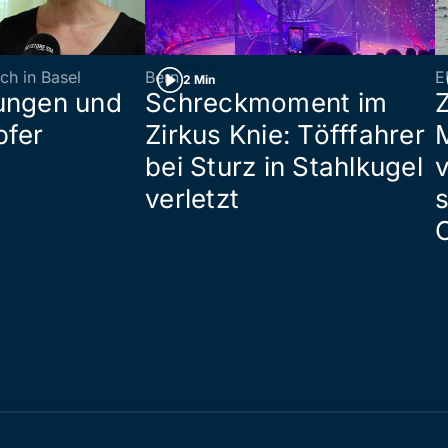
ch in Basel
Bern
E
2 Min
ungen und
Schreckmoment im
pfer
Zirkus Knie: Töfffahrer
bei Sturz in Stahlkugel
verletzt