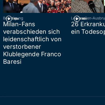
Beerdigung
Legionellen-Ausbru
1 Min
1 Min
Milan-Fans
26 Erkrank
verabschieden sich
ein Todeso
leidenschaftlich von
verstorbener
Klublegende Franco
Baresi