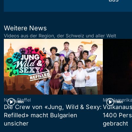
Weitere News
Videos aus der Region, der Schweiz und aller Welt
Neue Staffel
Mittelamerik
1 Min
1 Min
Die Crew von «Jung, Wild & Sexy:
Vulkanaus
Refilled» macht Bulgarien
1400 Pers
unsicher
gebracht