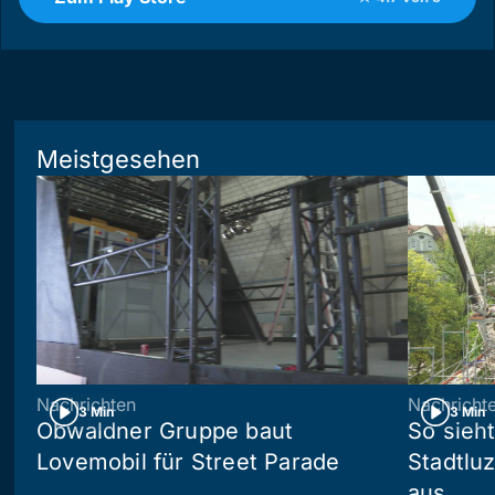
Meistgesehen
Nachrichten
Nachricht
3 Min
3 Min
Obwaldner Gruppe baut
So sieh
Lovemobil für Street Parade
Stadtlu
aus