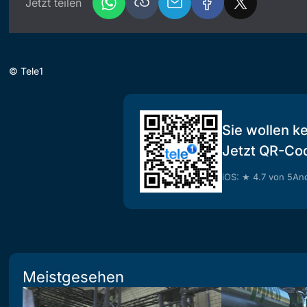
Jetzt teilen
©
Tele1
Sie wollen k
Jetzt QR-Co
iOS: ★ 4.7 von 5
And
Meistgesehen