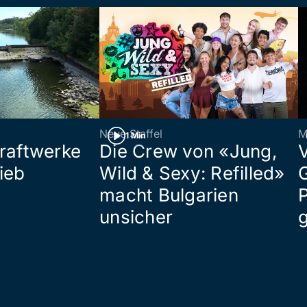
Neue Staffel
M
1 Min
raftwerke
Die Crew von «Jung,
ieb
Wild & Sexy: Refilled»
macht Bulgarien
P
unsicher