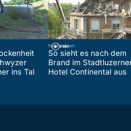
Nachrichten
3 Min
ockenheit
So sieht es nach dem
chwyzer
Brand im Stadtluzerne
her ins Tal
Hotel Continental aus