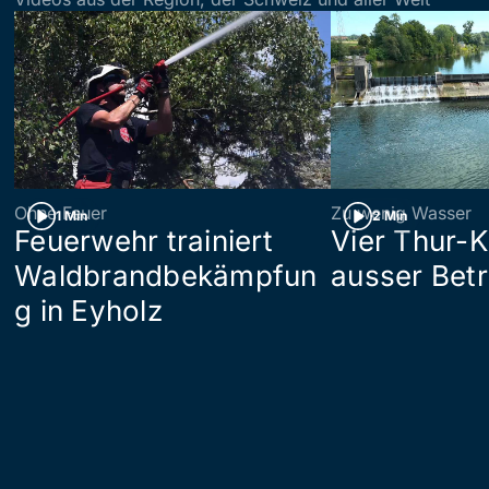
Ohne Feuer
Zu wenig Wasser
1 Min
2 Min
Feuerwehr trainiert
Vier Thur-K
Waldbrandbekämpfun
ausser Betr
g in Eyholz