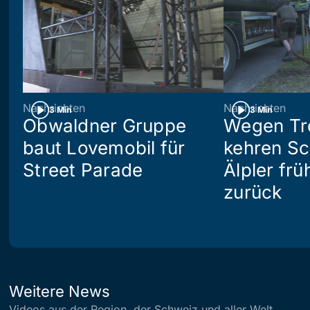
Nachrichten
Nachrichten
3 Min
3 Min
Obwaldner Gruppe
Wegen Tr
baut Lovemobil für
kehren S
Street Parade
Älpler frü
zurück
Weitere News
Videos aus der Region, der Schweiz und aller Welt