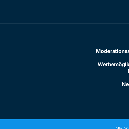
Moderations
Werbemögli
Ne
Alle A