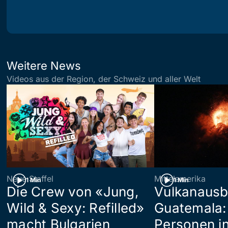
Weitere News
Videos aus der Region, der Schweiz und aller Welt
Neue Staffel
Mittelamerika
1 Min
1 Min
Die Crew von «Jung,
Vulkanausb
Wild & Sexy: Refilled»
Guatemala:
macht Bulgarien
Personen in