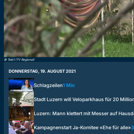
©
Tele1 (TV Regional)
DONNERSTAG, 19. AUGUST 2021
Schlagzeilen
1 Min
Stadt Luzern will Veloparkhaus für 20 Milli
Luzern: Mann klettert mit Messer auf Haus
Kampagnenstart Ja-Komitee «Ehe für alle»
3