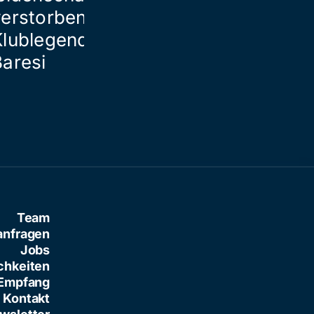
verstorbener
Klublegende Franco
Baresi
Team
anfragen
Jobs
chkeiten
Empfang
Kontakt