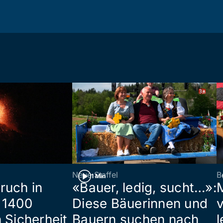
Neue Staffel
B
1 Min
ruch in
«Bauer, ledig, sucht…»:
 1400
Diese Bäuerinnen und
 Sicherheit
Bauern suchen nach
l