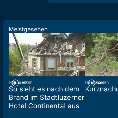
Meistgesehen
Nachrichten
Nachrichten
3 Min
2 Min
So sieht es nach dem
Kurznachr
Brand im Stadtluzerner
Hotel Continental aus