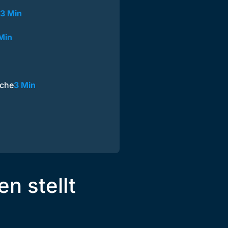
3 Min
Min
üche
3 Min
n stellt