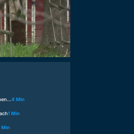
onen…
4 Min
dach
1 Min
 Min