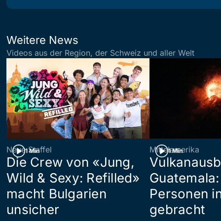
Weitere News
Videos aus der Region, der Schweiz und aller Welt
Neue Staffel
Mittelamerika
1 Min
1 Min
Die Crew von «Jung,
Vulkanausb
Wild & Sexy: Refilled»
Guatemala:
macht Bulgarien
Personen in
unsicher
gebracht