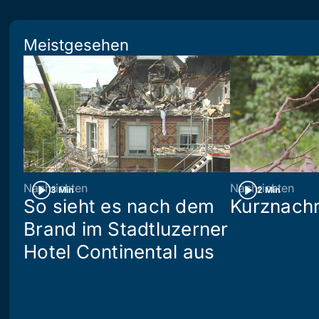
Meistgesehen
Nachrichten
Nachrichten
3 Min
2 Min
So sieht es nach dem
Kurznachr
Brand im Stadtluzerner
Hotel Continental aus