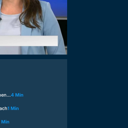
onen…
4 Min
dach
1 Min
 Min