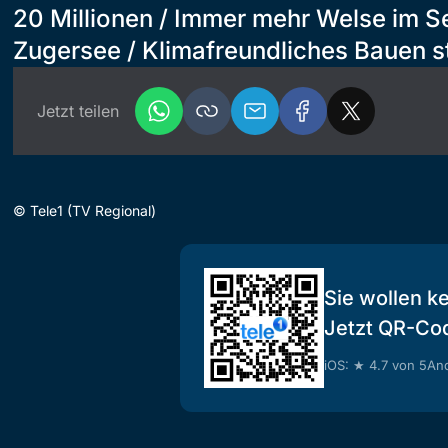
20 Millionen / Immer mehr Welse im 
Zugersee / Klimafreundliches Bauen s
Jetzt teilen
©
Tele1 (TV Regional)
Sie wollen k
Jetzt QR-Co
iOS: ★ 4.7 von 5
And