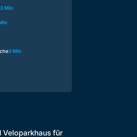
3 Min
Min
üche
3 Min
l Veloparkhaus für