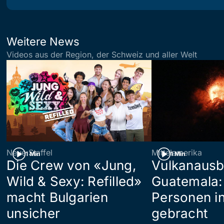
Weitere News
Videos aus der Region, der Schweiz und aller Welt
Neue Staffel
Mittelamerika
1 Min
1 Min
Die Crew von «Jung,
Vulkanausb
Wild & Sexy: Refilled»
Guatemala:
macht Bulgarien
Personen in
unsicher
gebracht