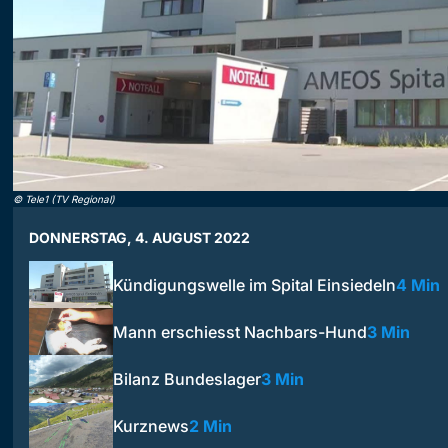
©
Tele1 (TV Regional)
DONNERSTAG, 4. AUGUST 2022
Kündigungswelle im Spital Einsiedeln
4 Min
Mann erschiesst Nachbars-Hund
3 Min
Bilanz Bundeslager
3 Min
Kurznews
2 Min