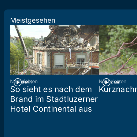
Meistgesehen
Nachrichten
Nachrichten
3 Min
2 Min
So sieht es nach dem
Kurznachr
Brand im Stadtluzerner
Hotel Continental aus