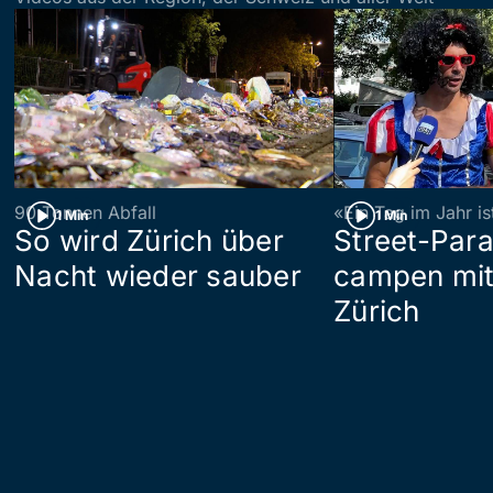
90 Tonnen Abfall
«Ein Tag im Jahr i
1 Min
1 Min
So wird Zürich über
Street-Par
Nacht wieder sauber
campen mit
Zürich