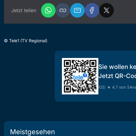
Jetzt teilen
©
Tele1 (TV Regional)
Sie wollen k
Jetzt QR-Co
iOS: ★ 4.7 von 5
And
Meistgesehen