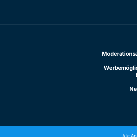
Moderations
Werbemögli
Ne
Alle A