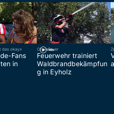
st das okay»
Ohne Feuer
Z
1 Min
ade-Fans
Feuerwehr trainiert
ten in
Waldbrandbekämpfun
a
g in Eyholz