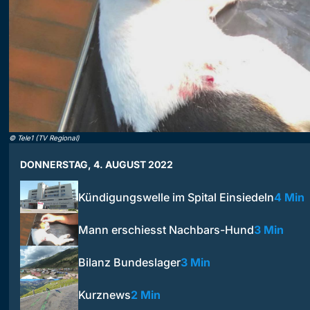
©
Tele1 (TV Regional)
DONNERSTAG, 4. AUGUST 2022
Kündigungswelle im Spital Einsiedeln
4 Min
Mann erschiesst Nachbars-Hund
3 Min
Bilanz Bundeslager
3 Min
Kurznews
2 Min