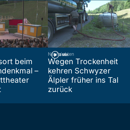
Nachrichten
3 Min
sort beim
Wegen Trockenheit
ndenkmal –
kehren Schwyzer
httheater
Älpler früher ins Tal
t
zurück