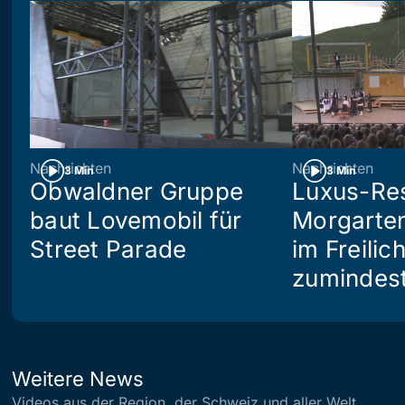
Nachrichten
Nachrichten
3 Min
3 Min
Obwaldner Gruppe
Luxus-Re
baut Lovemobil für
Morgarte
Street Parade
im Freilic
zumindes
Weitere News
Videos aus der Region, der Schweiz und aller Welt