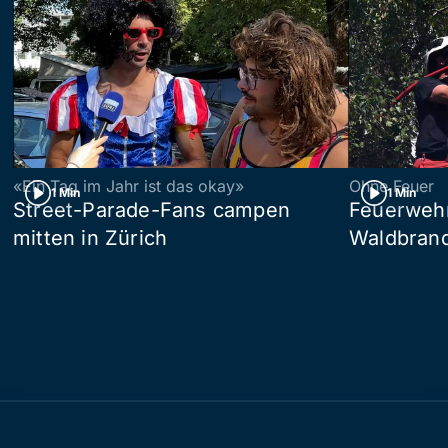
«Ein Tag im Jahr ist das okay»
Ohne Feuer
1 Min
1 Min
Street-Parade-Fans campen
Feuerwehr 
mitten in Zürich
Waldbrand