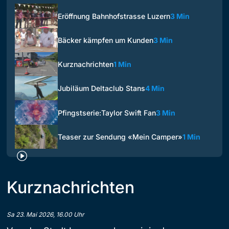
Eröffnung Bahnhofstrasse Luzern
3 Min
Bäcker kämpfen um Kunden
3 Min
Kurznachrichten
1 Min
Jubiläum Deltaclub Stans
4 Min
Pfingstserie:Taylor Swift Fan
3 Min
Teaser zur Sendung «Mein Camper»
1 Min
Kurznachrichten
Sa 23. Mai 2026, 16.00 Uhr