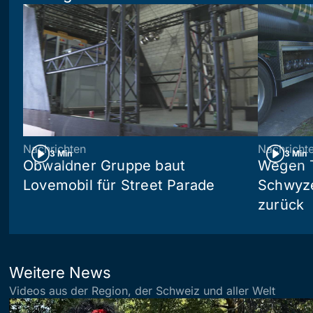
Nachrichten
Nachricht
3 Min
3 Min
Obwaldner Gruppe baut
Wegen T
Lovemobil für Street Parade
Schwyzer
zurück
Weitere News
Videos aus der Region, der Schweiz und aller Welt