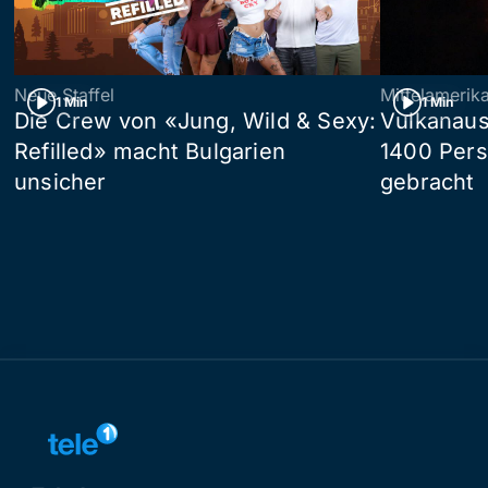
Neue Staffel
Mittelamerik
1 Min
1 Min
Die Crew von «Jung, Wild & Sexy:
Vulkanaus
Refilled» macht Bulgarien
1400 Pers
unsicher
gebracht