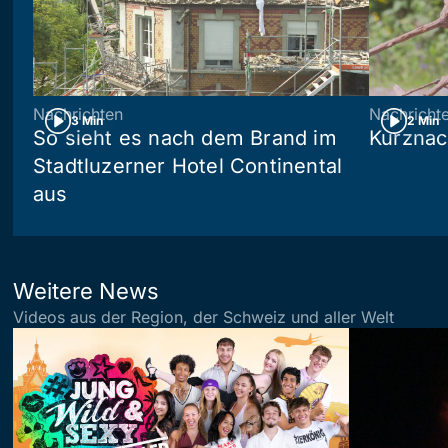
Nachrichten
Nachricht
3 Min
2 Min
So sieht es nach dem Brand im
Kurznac
Stadtluzerner Hotel Continental
aus
Weitere News
Videos aus der Region, der Schweiz und aller Welt