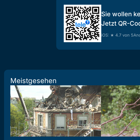
Sie wollen k
Jetzt QR-Co
iOS: ★ 4.7 von 5
And
Meistgesehen