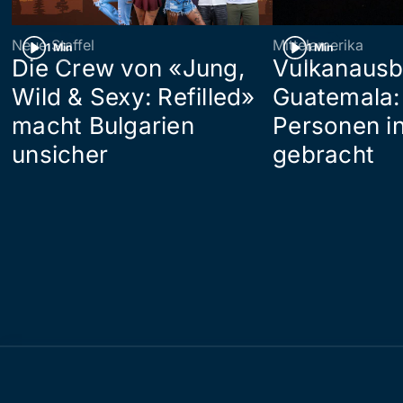
Neue Staffel
Mittelamerika
1 Min
1 Min
Die Crew von «Jung,
Vulkanausb
Wild & Sexy: Refilled»
Guatemala:
macht Bulgarien
Personen in
unsicher
gebracht