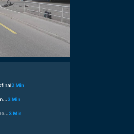
final
2 Min
nen…
3 Min
ine…
3 Min