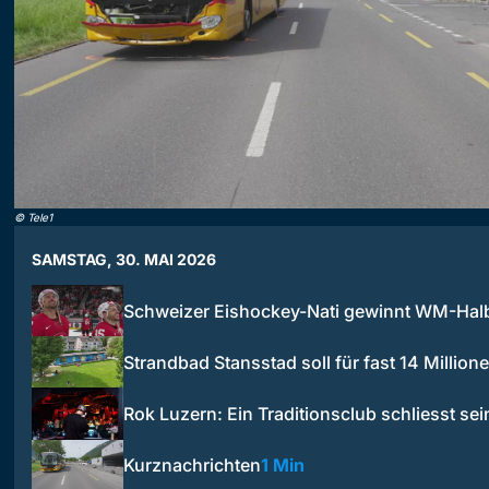
©
Tele1
SAMSTAG, 30. MAI 2026
Schweizer Eishockey-Nati gewinnt WM-Halb
Strandbad Stansstad soll für fast 14 Millio
Rok Luzern: Ein Traditionsclub schliesst se
Kurznachrichten
1 Min