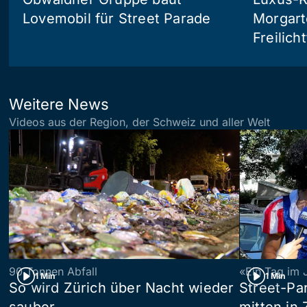
Lovemobil für Street Parade
Morgart
Freilich
Weitere News
Videos aus der Region, der Schweiz und aller Welt
90 Tonnen Abfall
«Ein Tag im 
1 Min
1 Min
So wird Zürich über Nacht wieder
Street-P
sauber
mitten in 