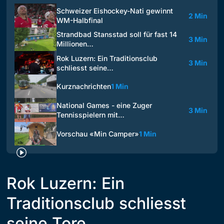
Schweizer Eishockey-Nati gewinnt
2 Min
WM-Halbfinal
Strandbad Stansstad soll für fast 14
3 Min
Millionen…
Rok Luzern: Ein Traditionsclub
3 Min
schliesst seine…
Kurznachrichten
1 Min
National Games - eine Zuger
3 Min
Tennisspielern mit…
Vorschau «Min Camper»
1 Min
Rok Luzern: Ein
Traditionsclub schliesst
seine Tore