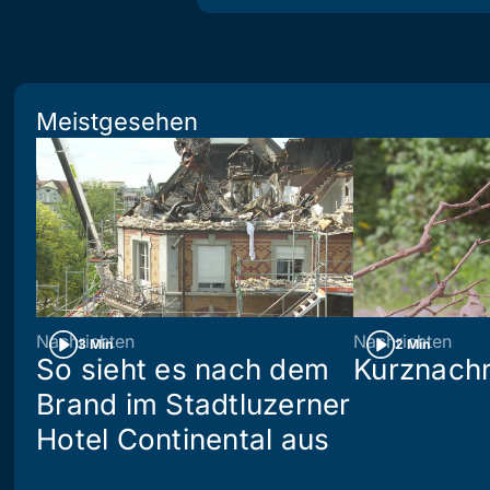
Meistgesehen
Nachrichten
Nachrichten
3 Min
2 Min
So sieht es nach dem
Kurznachr
Brand im Stadtluzerner
Hotel Continental aus