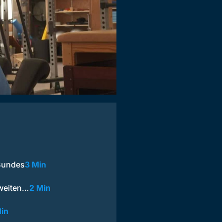
 Bundes
3 Min
zweiten…
2 Min
Min