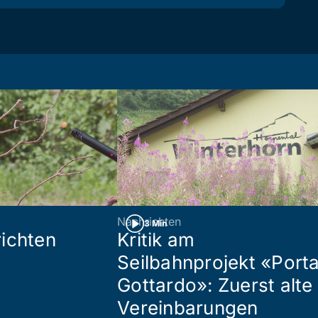
Nachrichten
3 Min
ichten
Kritik am
Seilbahnprojekt «Port
Gottardo»: Zuerst alte
Vereinbarungen