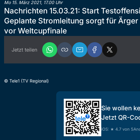
Mo 15. März 2021, 17.00 Uhr
Nachrichten 15.03.21: Start Testoffens
Geplante Stromleitung sorgt für Ärge
vor Weltcupfinale
Jetzt teilen
©
Tele1 (TV Regional)
Sie wollen k
Jetzt QR-Co
iOS: ★ 4.7 von 5
And