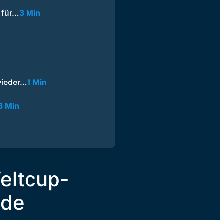
 für…
3 Min
wieder…
1 Min
3 Min
eltcup-
ide