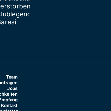
verstorbener
Klublegende Franco
Baresi
Team
anfragen
Jobs
chkeiten
Empfang
Kontakt