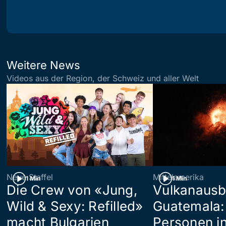
Weitere News
Videos aus der Region, der Schweiz und aller Welt
Neue Staffel
Mittelamerika
1 Min
1 Min
Die Crew von «Jung,
Vulkanausb
Wild & Sexy: Refilled»
Guatemala:
macht Bulgarien
Personen in