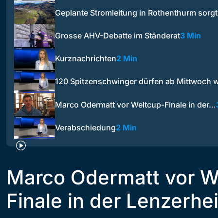
Geplante Stromleitung in Rothenthurm sorgt
Grosse AHV-Debatte im Ständerat
3 Min
Kurznachrichten
2 Min
120 Spitzenschwinger dürfen ab Mittwoch 
Marco Odermatt vor Weltcup-Finale in der…
Verabschiedung
2 Min
Marco Odermatt vor W
Finale in der Lenzerhe