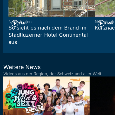
Nachrichten
Nachricht
3 Min
2 Min
So sieht es nach dem Brand im
Kurznac
Stadtluzerner Hotel Continental
aus
Weitere News
Videos aus der Region, der Schweiz und aller Welt