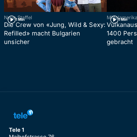
Neue Staffel
Mittelamerik
1 Min
1 Min
Die Crew von «Jung, Wild & Sexy:
Vulkanaus
Refilled» macht Bulgarien
1400 Pers
unsicher
gebracht
Tele 1
Maihofstrasse 76