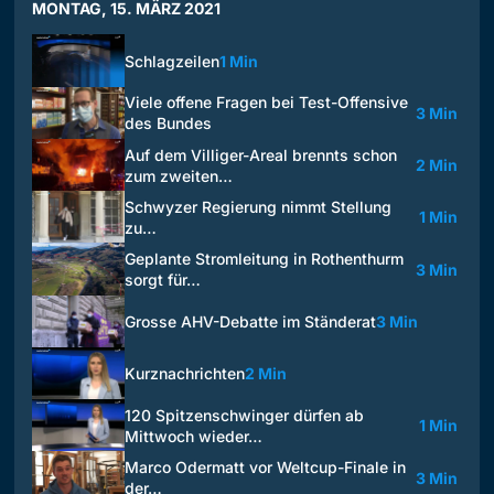
MONTAG, 15. MÄRZ 2021
Schlagzeilen
1 Min
Viele offene Fragen bei Test-Offensive
3 Min
des Bundes
Auf dem Villiger-Areal brennts schon
2 Min
zum zweiten…
Schwyzer Regierung nimmt Stellung
1 Min
zu…
Geplante Stromleitung in Rothenthurm
3 Min
sorgt für…
Grosse AHV-Debatte im Ständerat
3 Min
Kurznachrichten
2 Min
120 Spitzenschwinger dürfen ab
1 Min
Mittwoch wieder…
Marco Odermatt vor Weltcup-Finale in
3 Min
der…