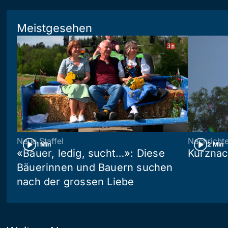
Meistgesehen
Neue Staffel
Nachricht
1 Min
2 Min
«Bauer, ledig, sucht…»: Diese
Kurznac
Bäuerinnen und Bauern suchen
nach der grossen Liebe