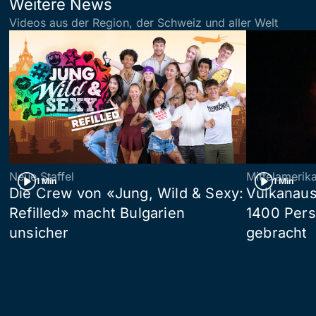
Weitere News
Videos aus der Region, der Schweiz und aller Welt
Neue Staffel
Mittelamerik
1 Min
1 Min
Die Crew von «Jung, Wild & Sexy:
Vulkanaus
Refilled» macht Bulgarien
1400 Pers
unsicher
gebracht