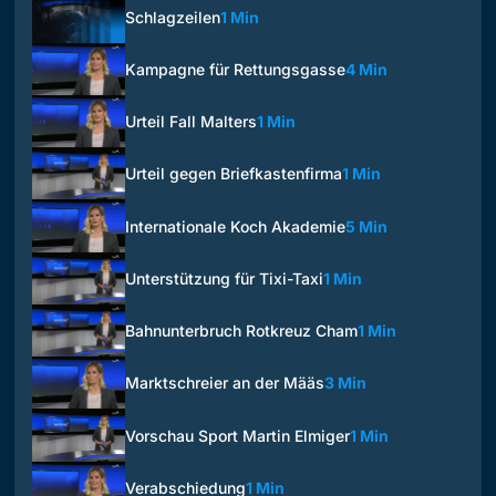
Schlagzeilen
1 Min
Kampagne für Rettungsgasse
4 Min
Urteil Fall Malters
1 Min
Urteil gegen Briefkastenfirma
1 Min
Internationale Koch Akademie
5 Min
Unterstützung für Tixi-Taxi
1 Min
Bahnunterbruch Rotkreuz Cham
1 Min
Marktschreier an der Määs
3 Min
Vorschau Sport Martin Elmiger
1 Min
Verabschiedung
1 Min