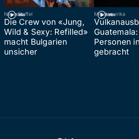
Neue Staffel
Mittelamerika
1 Min
1 Min
Die Crew von «Jung,
Vulkanausb
Wild & Sexy: Refilled»
Guatemala:
macht Bulgarien
Personen in
unsicher
gebracht