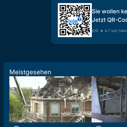
Sie wollen k
Jetzt QR-Co
iOS: ★ 4.7 von 5
And
Meistgesehen