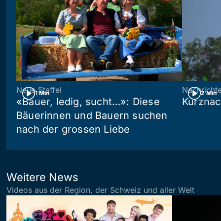
Neue Staffel
Nachricht
1 Min
2 Min
«Bauer, ledig, sucht…»: Diese
Kurznac
Bäuerinnen und Bauern suchen
nach der grossen Liebe
Weitere News
Videos aus der Region, der Schweiz und aller Welt