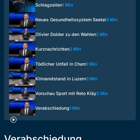
Schlagzeilen
1 Min
Neues Gesundheitssystem Seetal
4 Min
Olivier Dolder zu den Wahlen
2 Min
Kurznachrichten
2 Min
Tödlicher Unfall in Cham
1 Min
Klimanotstand in Luzern
3 Min
Vorschau Sport mit Reto Kläy
2 Min
Verabschiedung
1 Min
Verabschiedung