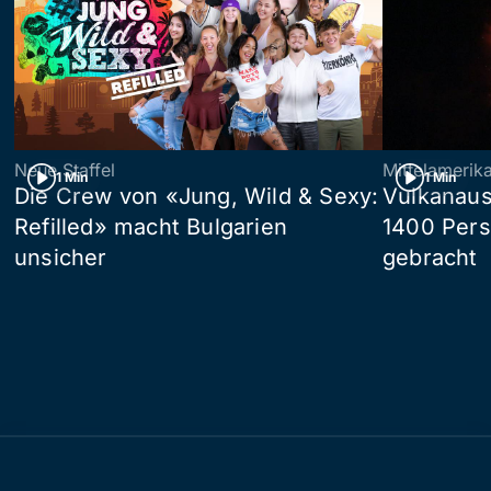
Neue Staffel
Mittelamerik
1 Min
1 Min
Die Crew von «Jung, Wild & Sexy:
Vulkanaus
Refilled» macht Bulgarien
1400 Pers
unsicher
gebracht